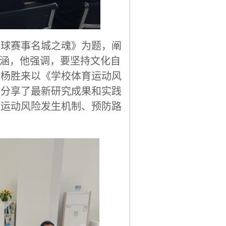
排球赛事名城之魂》为题，阐
内涵，他强调，要坚持文化自
。杨胜来以《学校体育运动风
角分享了最新研究成果和实践
育运动风险发生机制、预防路