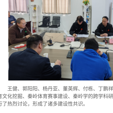
王健、郭阳阳、杨丹亚、董英辉、付栋、丁鹏
育文化挖掘、秦岭体育赛事建设、秦岭学的跨学科
行了热烈讨论，形成了诸多建设性共识。