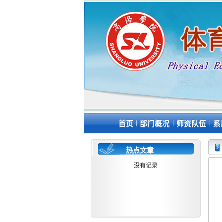
|
|
|
首页
部门概况
师资队伍
系
热点文章
没有记录