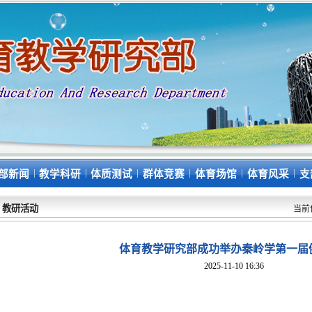
|
|
|
|
|
|
部新闻
教学科研
体质测试
群体竞赛
体育场馆
体育风采
支
教研活动
当前
体育教学研究部成功举办秦岭学第一届
2025-11-10 16:36