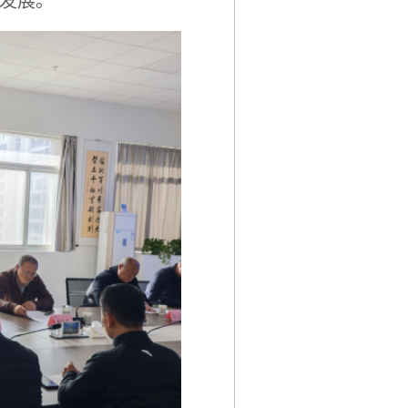
速发展
。